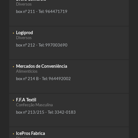
Diversos
box nº 211 - Tel: 964471719
Logiprod
Diversos
box nº 212 - Tel: 997003690
Mercados de Conveniência
Alimentícios
box nº 214 B - Tel: 964492002
F.F.A Textil
Confecção Masculina
box nº 213/215 - Tel: 3342-0183
IcePros Fabrica