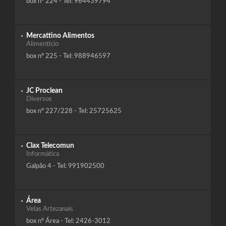
box nº 224 - Tel: 964439794
Mercattino Alimentos
Alimentício
box nº 225 - Tel: 988946597
JC Proclean
Diversos
box nº 227/228 - Tel: 25725625
Clax Telecomun
Informática
Galpão 4 - Tel: 991902500
Área
Velas Artezanais
box nº Área - Tel: 2426-3012