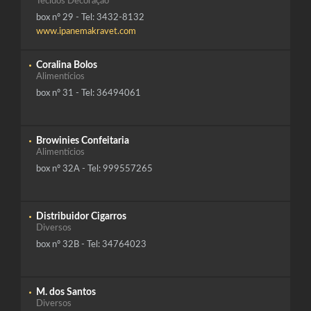
Tecidos Decoração
box nº 29 - Tel: 3432-8132
www.ipanemakravet.com
Coralina Bolos
Alimentícios
box nº 31 - Tel: 36494061
Browinies Confeitaria
Alimentícios
box nº 32A - Tel: 999557265
Distribuidor Cigarros
Diversos
box nº 32B - Tel: 34764023
M. dos Santos
Diversos