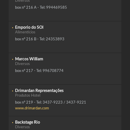
Diversos
box nº 216 A - Tel: 994469585
Emporio do SOl
Alimentícios
box nº 216 B - Tel: 24353893
Marcos William
Diversos
box nº 217 - Tel: 996708774
Drimardan Representações
Produtos Hotel
box nº 219 - Tel: 3437-9223 / 3437-9221
www.drimardan.com
Backstage Rio
Diversos