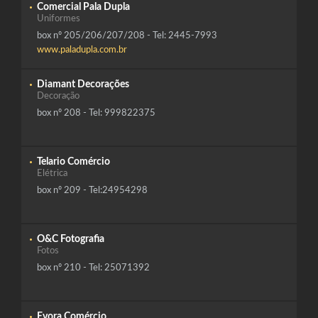
Comercial Pala Dupla
Uniformes
box nº 205/206/207/208 - Tel: 2445-7993
www.paladupla.com.br
Diamant Decorações
Decoração
box nº 208 - Tel: 999822375
Telario Comércio
Elétrica
box nº 209 - Tel:24954298
O&C Fotografia
Fotos
box nº 210 - Tel: 25071392
Evora Comércio