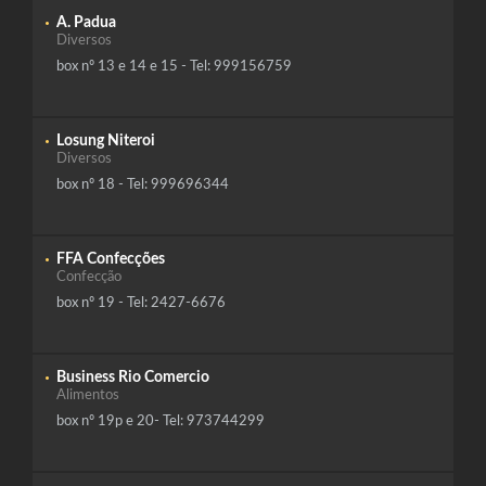
A. Padua
Diversos
box nº 13 e 14 e 15 - Tel: 999156759
Losung Niteroi
Diversos
box nº 18 - Tel: 999696344
FFA Confecções
Confecção
box nº 19 - Tel: 2427-6676
Business Rio Comercio
Alimentos
box nº 19p e 20- Tel: 973744299